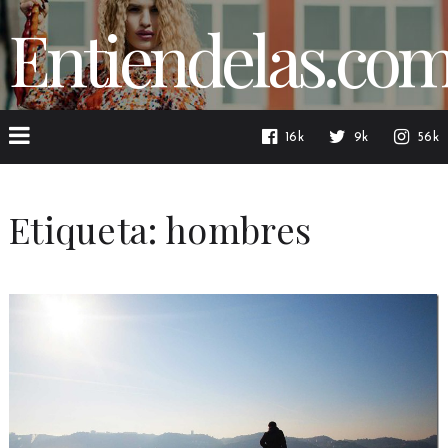
Entiendelas.co
16k
9k
56k
Etiqueta:
hombres