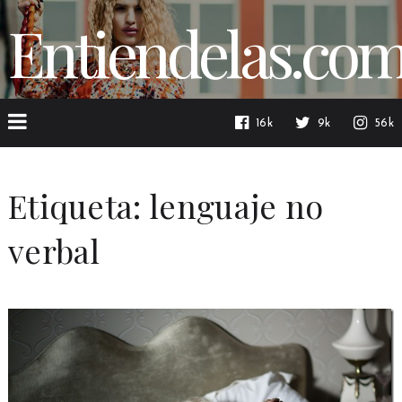
Entiendelas.co
16k
9k
56k
Etiqueta:
lenguaje no
verbal