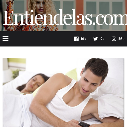
Entiendelas.co
16k
9k
56k