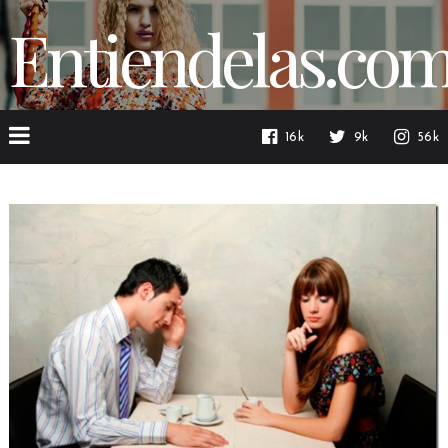
Entiendelas.co
16k
9k
56k