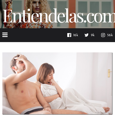
Entiendelas.co
16k
9k
56k