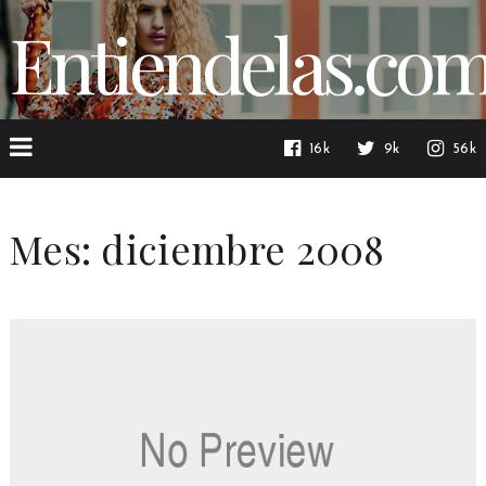
Entiendelas.co
16k
9k
56k
Mes:
diciembre 2008