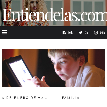
Entiendelas.co
16k
9k
56k
5 DE ENERO DE 2014
FAMILIA