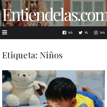
Entiendelas.co
16k
9k
56k
Etiqueta:
Niños