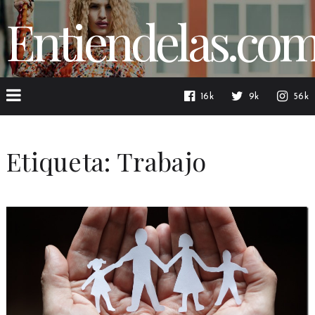
Entiendelas.co
16k
9k
56k
Etiqueta:
Trabajo