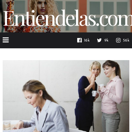
Entiendelas.co
16k
9k
56k