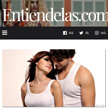
Entiendelas.co
16k
9k
56k