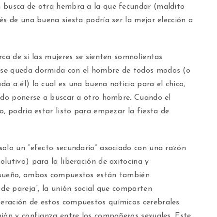
n busca de otra hembra a la que fecundar (maldito
és de una buena siesta podría ser la mejor elección a
rca de si las mujeres se sienten somnolientas
 se queda dormida con el hombre de todos modos (o
a a él) lo cual es una buena noticia para el chico,
sado ponerse a buscar a otro hombre. Cuando el
o, podría estar listo para empezar la fiesta de
solo un “efecto secundario” asociado con una razón
lutivo) para la liberación de oxitocina y
l sueño, ambos compuestos están también
 de pareja”, la unión social que comparten
eración de estos compuestos químicos cerebrales
nión y confianza entre los compañeros sexuales. Este