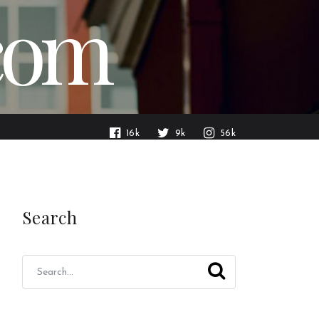
.com
16k
9k
56k
Search