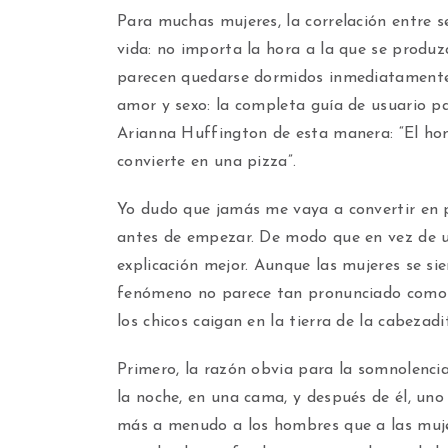
Para muchas mujeres, la correlación entre s
vida: no importa la hora a la que se produ
parecen quedarse dormidos inmediatamente 
amor y sexo: la completa guía de usuario pa
Arianna Huffington de esta manera: “El ho
convierte en una pizza”.
Yo dudo que jamás me vaya a convertir en p
antes de empezar. De modo que en vez de un
explicación mejor. Aunque las mujeres se si
fenómeno no parece tan pronunciado como e
los chicos caigan en la tierra de la cabezadi
Primero, la razón obvia para la somnolencia
la noche, en una cama, y después de él, uno
más a menudo a los hombres que a las muje