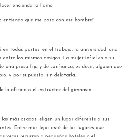
acer encienda la llama.
¡No entiendo qué me pasa con ese hombre!’
 en todas partes, en el trabajo, la universidad, una
a entre los mismos amigos. La mujer infiel es a su
e una presa fija y de confianza, es decir, alguien que
io, y por supuesto, sin delatarla.
e la oficina o el instructor del gimnasio.
 las más osadas, eligen un lugar diferente a sus
ntes. Entre más lejos esté de los lugares que
has veces recurren a pequeños hoteles o el