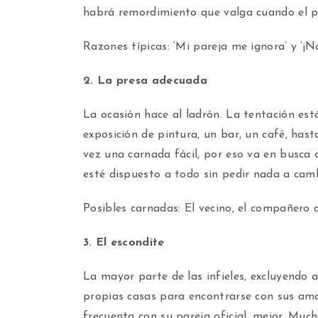
habrá remordimiento que valga cuando el pl
Razones típicas: ‘Mi pareja me ignora’ y ‘
2. La presa adecuada
La ocasión hace al ladrón. La tentación está
exposición de pintura, un bar, un café, hast
vez una carnada fácil, por eso va en busca d
esté dispuesto a todo sin pedir nada a camb
Posibles carnadas: El vecino, el compañero d
3. El escondite
La mayor parte de las infieles, excluyendo a
propias casas para encontrarse con sus ama
frecuenta con su pareja oficial, mejor. Muc