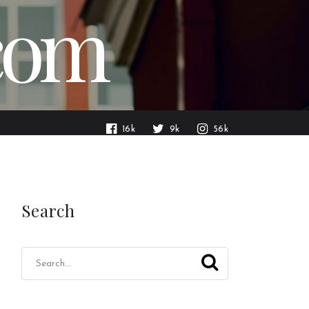
.com
16k
9k
56k
Search