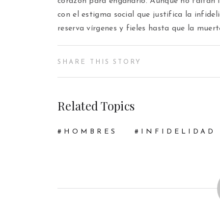
corazón para engañarlo. Aunque no faltan l
con el estigma social que justifica la infide
reserva vírgenes y fieles hasta que la muert
SHARE THIS STORY
Related Topics
HOMBRES
INFIDELIDAD