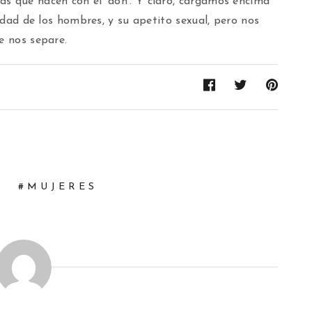
as que nacen con el ‘don’. Y claro, cargamos encima
lidad de los hombres, y su apetito sexual, pero nos
e nos separe.
MUJERES