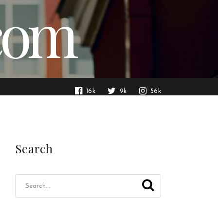
.com
16k
9k
56k
Search