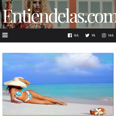
Entiendelas.co
16k
9k
56k