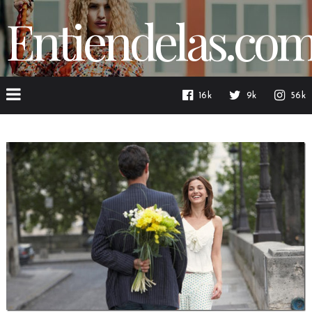
Entiendelas.co
16k
9k
56k