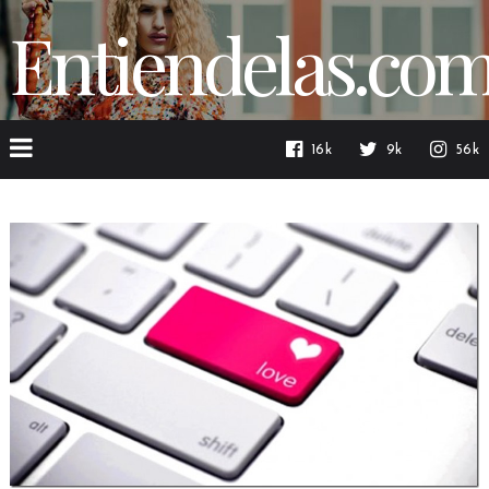
Entiendelas.co
16k
9k
56k