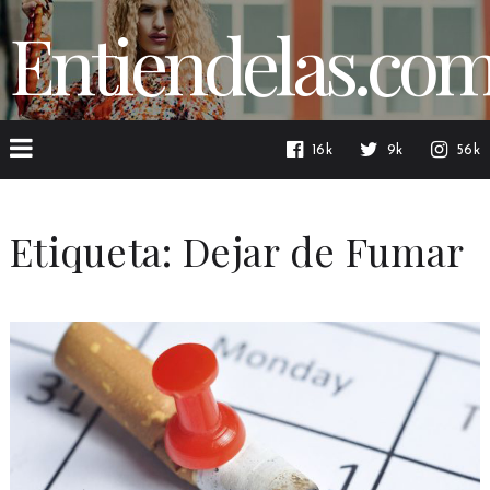
Entiendelas.co
16k
9k
56k
Etiqueta:
Dejar de Fumar