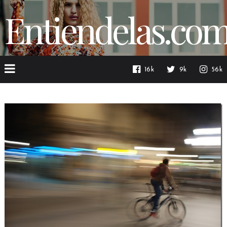
Entiendelas.co
16k
9k
56k