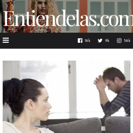
Entiendelas.co
16k
9k
56k