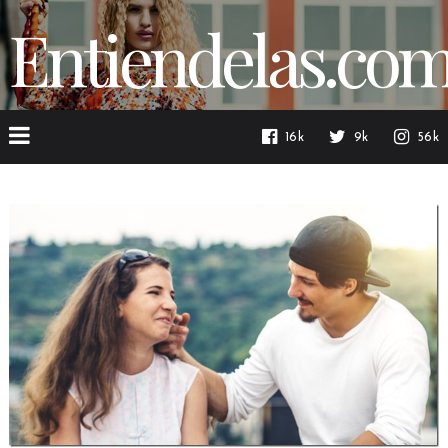
Entiendelas.co
16k
9k
56k