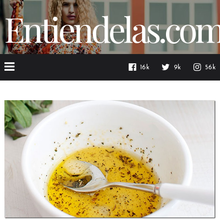
Entiendelas.co
16k
9k
56k