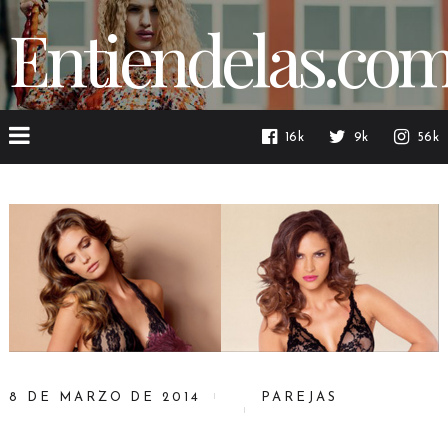
Entiendelas.co
16k
9k
56k
8 DE MARZO DE 2014
PAREJAS