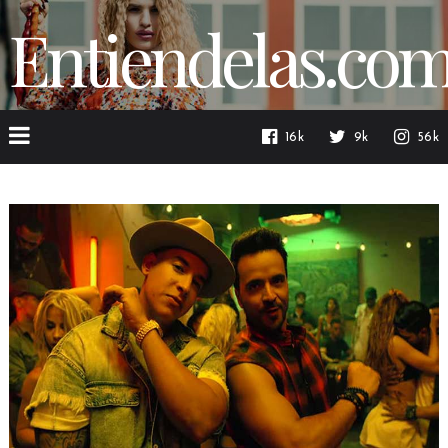
Entiendelas.co
16k
9k
56k