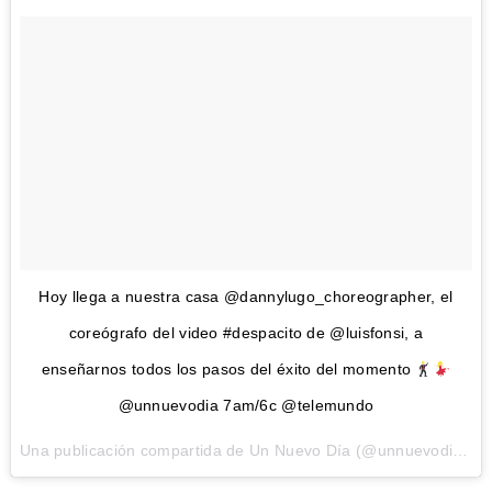
Hoy llega a nuestra casa @dannylugo_choreographer, el
coreógrafo del video #despacito de @luisfonsi, a
enseñarnos todos los pasos del éxito del momento
@unnuevodia 7am/6c @telemundo
Una publicación compartida de Un Nuevo Día (@unnuevodia) el