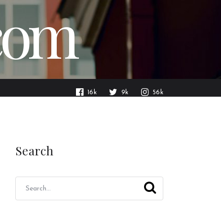
.com
16k
9k
56k
Search