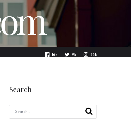
.com
16k
9k
56k
Search