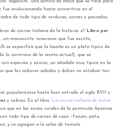
tino ‘laganum’, una lámina de masa que se freía para
 fue evolucionando hasta convertirse en el
lenaba de todo tipo de verduras, carnes y pescados.
ros de cocina italiana de la historia: el
‘Libro per
–, un manuscrito veneciano que fue escrito,
llí se especifica que la lasaña es un plato típico de
 lo carnívoro de la receta actual), que se
 con especias y azúcar, un añadido muy típico en la
os que los sabores salados y dulces no estaban tan
ió popularizarse hasta bien entrado el siglo XVII y
das
y sobras. En el libro
‘La cocina italiana de Jamie
ica que en las zonas rurales de la península Apenina
, con todo tipo de carnes de caza –faisán, pato,
n, y se agregan a la salsa de tomate.