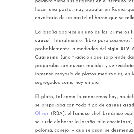
palabra tiene sus orígenes en el término la
hacer una pasta, muy popular en Roma, que
envoltorio de un pastel al horno que se rel
La lasaña aparece en uno de los primeros lib
cuoco’
–literalmente, “libro para cocineros”
probablemente, a mediados del
siglo XIV.
A
Cuaresma
(una tradición que sorprende dado
preparaba con nueces molidas y se recubría
inmensa mayoría de platos medievales, en l
segregados como hoy en día.
El plato, tal como lo conocemos hoy, no deb
se preparaba con todo tipo de
carnes asa
Oliver’
(RBA), el famoso chef británico expl
se suele elaborar la lasaña ‘alla cacciatora’
paloma, conejo…– que se asan, se desmenuza