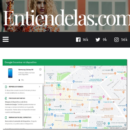
Entiendelas.co
16k
9k
56k