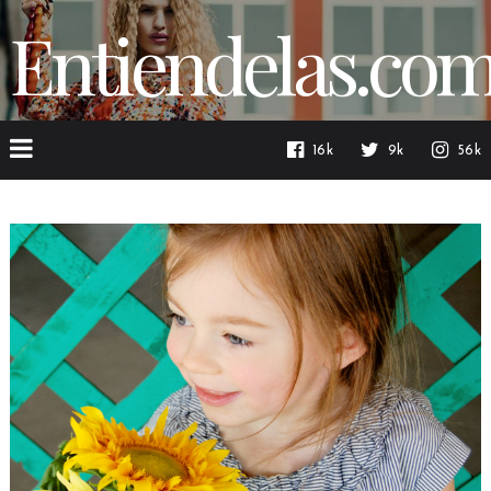
Entiendelas.co
16k
9k
56k