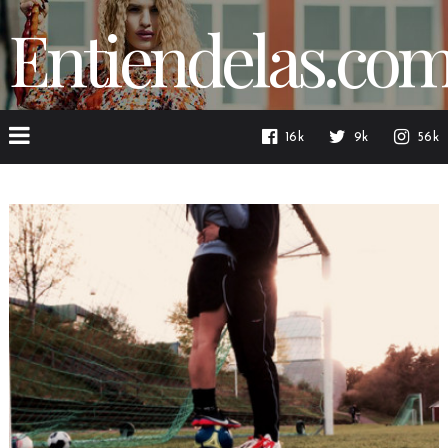
Entiendelas.co
16k
9k
56k