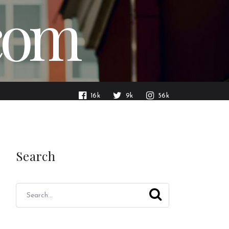
.com
16k
9k
56k
Search