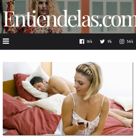
Entiendelas.co
16k
9k
56k