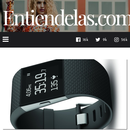
Entiendelas.co
16k
9k
56k