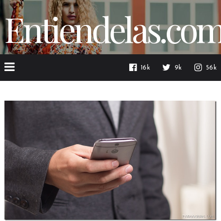
Entiendelas.co
16k
9k
56k