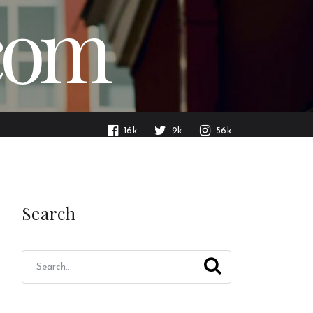
.com
16k
9k
56k
Search