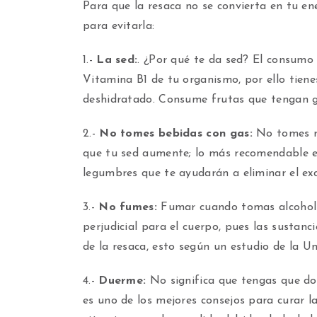
Para que la resaca no se convierta en tu e
para evitarla:
1.-
La sed:
. ¿Por qué te da sed? El consumo 
Vitamina B1 de tu organismo, por ello tiene
deshidratado. Consume frutas que tengan g
2.-
No tomes bebidas con gas:
No tomes re
que tu sed aumente; lo más recomendable es 
legumbres que te ayudarán a eliminar el exc
3.-
No fumes:
Fumar cuando tomas alcohol 
perjudicial para el cuerpo, pues las sustanci
de la resaca, esto según un estudio de la U
4.-
Duerme:
No significa que tengas que do
es uno de los mejores consejos para curar l