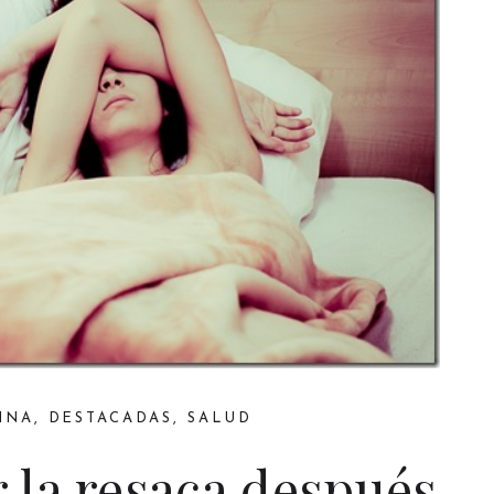
INA
,
DESTACADAS
,
SALUD
la resaca después