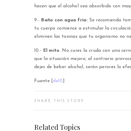
hacen que el alcohol sea absorbido con may
9.-
Baño con agua fría:
Se recomienda toma
tu cuerpo comience a estimular la circulaci
eliminen las toxinas que tu organismo no ne
10.-
El mito
. No cures la cruda con una cerv
que la situación mejore, al contrario prov
dejes de beber alcohol, serán perores lo efe
Fuente [
de10
]
SHARE THIS STORY
Related Topics