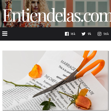
Entiendelas.co
16k
9k
56k