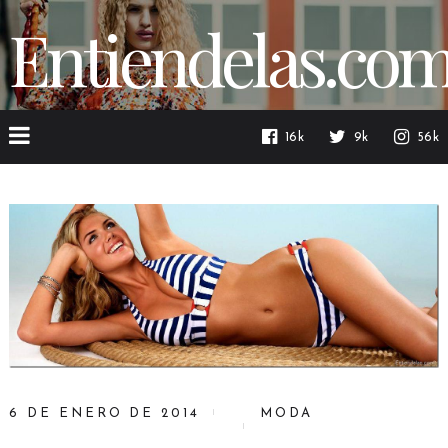
Entiendelas.co
16k
9k
56k
6 DE ENERO DE 2014
MODA