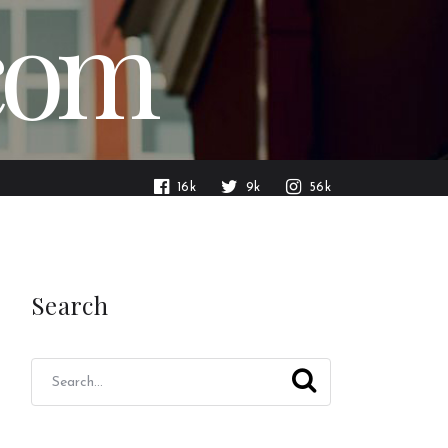
.com
16k
9k
56k
Search