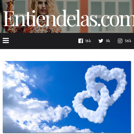
Entiendelas.co
16k
9k
56k