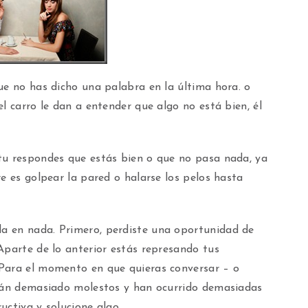
ue no has dicho una palabra en la última hora. o
l carro le dan a entender que algo no está bien, él
tu respondes que estás bien o que no pasa nada, ya
re es golpear la pared o halarse los pelos hasta
a en nada. Primero, perdiste una oportunidad de
Aparte de lo anterior estás represando tus
 Para el momento en que quieras conversar – o
stán demasiado molestos y han ocurrido demasiadas
uctiva y solucione algo.