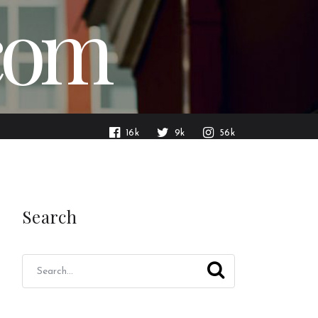
.com
16k
9k
56k
Search