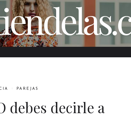
iendelas
CIA
PAREJAS
O debes decirle a