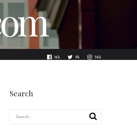
.com
16k
9k
56k
Search