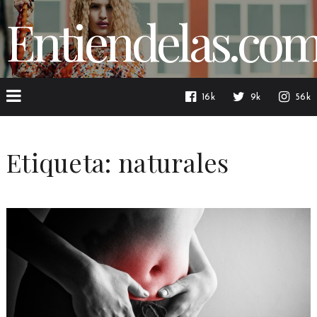
Entiendelas.co
16k
9k
56k
Etiqueta:
naturales