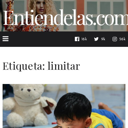
Entiendelas.co
16k
9k
56k
Etiqueta:
limitar