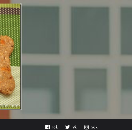
16k
9k
56k