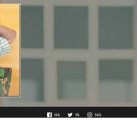
16k
9k
56k