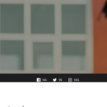
16k
9k
56k