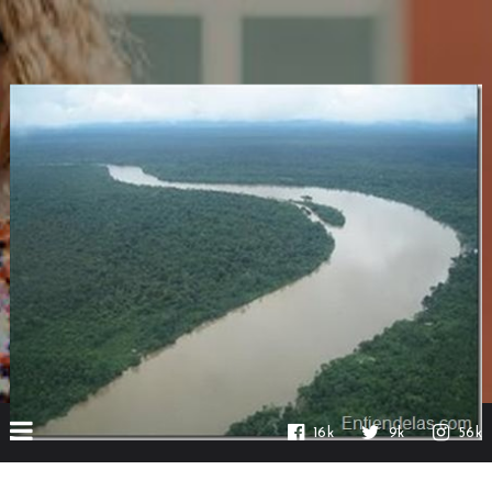
16k
9k
56k