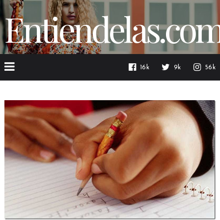
Entiendelas.co
16k
9k
56k