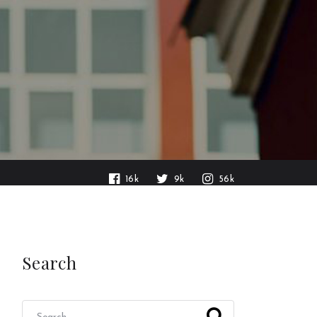
16k
9k
56k
Search