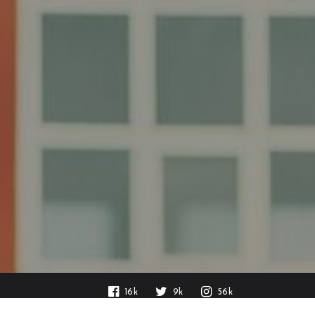
16k
9k
56k