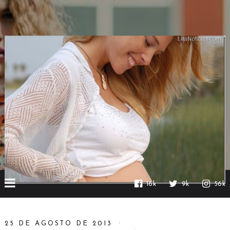
16k
9k
56k
25 DE AGOSTO DE 2013